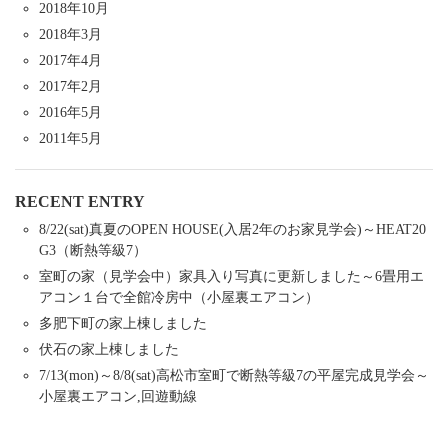
2018年10月
2018年3月
2017年4月
2017年2月
2016年5月
2011年5月
RECENT ENTRY
8/22(sat)真夏のOPEN HOUSE(入居2年のお家見学会)～HEAT20
G3（断熱等級7）
室町の家（見学会中）家具入り写真に更新しました～6畳用エ
アコン１台で全館冷房中（小屋裏エアコン）
多肥下町の家上棟しました
伏石の家上棟しました
7/13(mon)～8/8(sat)高松市室町で断熱等級7の平屋完成見学会～
小屋裏エアコン,回遊動線