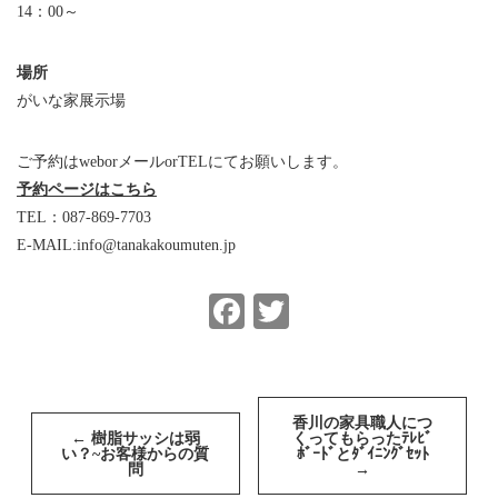
14：00～
場所
がいな家展示場
ご予約はweborメールorTELにてお願いします。
予約ページはこちら
TEL：087-869-7703
E-MAIL:info@tanakakoumuten.jp
Facebook
Twitter
投
稿
香川の家具職人につ
←
樹脂サッシは弱
くってもらったﾃﾚﾋﾞ
ナ
い？~お客様からの質
ﾎﾞｰﾄﾞとﾀﾞｲﾆﾝｸﾞｾｯﾄ
ビ
問
→
ゲ
ー