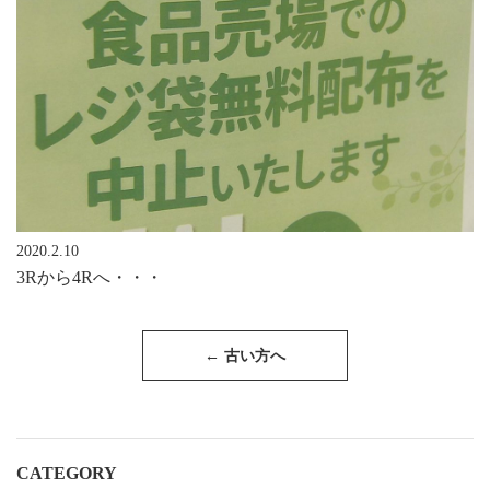
2020.2.10
3Rから4Rへ・・・
投
稿
←
古い方へ
ナ
ビ
ゲ
ー
シ
ョ
CATEGORY
ン