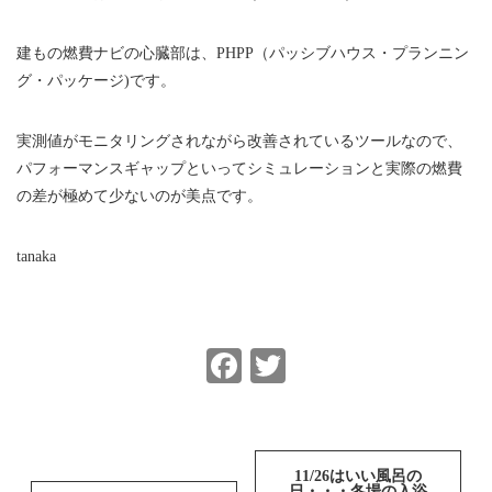
建もの燃費ナビの心臓部は、PHPP（パッシブハウス・プランニン
グ・パッケージ)です。
実測値がモニタリングされながら改善されているツールなので、
パフォーマンスギャップといってシミュレーションと実際の燃費
の差が極めて少ないのが美点です。
tanaka
Facebook
Twitter
投
稿
11/26はいい風呂の
日・・・冬場の入浴