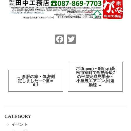
Facebook
Twitter
投
稿
7/13(mon)～8/8(sat)高
松市室町で断熱等級7
ナ
←
多肥の家・気密測
の平屋完成見学会～
ビ
定しました～C値＝
小屋裏エアコン,回遊
ゲ
0.1
動線
→
ー
シ
ョ
ン
CATEGORY
イベント