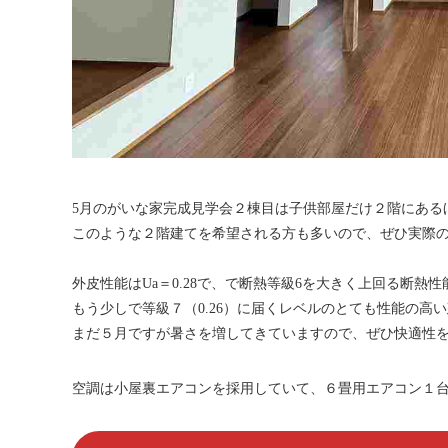
5月のがいな家完成見学会２棟目は子供部屋だけ２階にある
このような２階建てを希望される方も多いので、ぜひ実際
外皮性能はUa＝0.28で、で断熱等級6を大きく上回る断熱性
もう少しで等級７（0.26）に届くレベルのとても性能の高
まだ５月ですが暑さを増してきていますので、ぜひ快適性
空調は小屋裏エアコンを採用していて、６畳用エアコン１