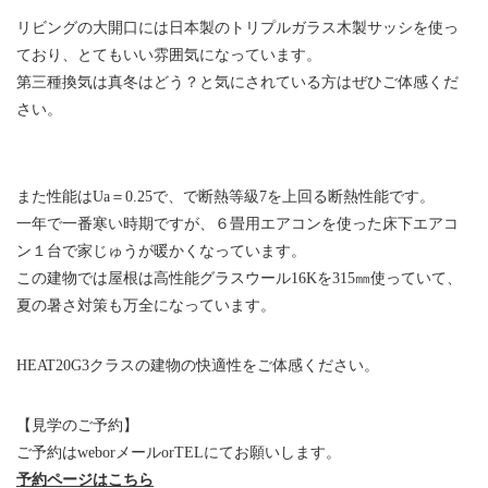
リビングの大開口には日本製のトリプルガラス木製サッシを使っ
ており、とてもいい雰囲気になっています。
第三種換気は真冬はどう？と気にされている方はぜひご体感くだ
さい。
また性能はUa＝0.25で、で断熱等級7を上回る断熱性能です。
一年で一番寒い時期ですが、６畳用エアコンを使った床下エアコ
ン１台で家じゅうが暖かくなっています。
この建物では屋根は高性能グラスウール16Kを315㎜使っていて、
夏の暑さ対策も万全になっています。
HEAT20G3クラスの建物の快適性をご体感ください。
【見学のご予約】
ご予約はweborメールorTELにてお願いします。
予約ページはこちら