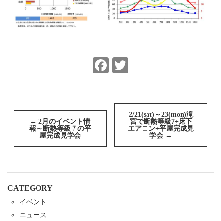
Facebook
Twitter
投
稿
2/21(sat)～23(mon)滝
←
2月のイベント情
宮で断熱等級7+床下
ナ
報～断熱等級７の平
エアコン+平屋完成見
ビ
屋完成見学会
学会
→
ゲ
ー
シ
ョ
ン
CATEGORY
イベント
ニュース