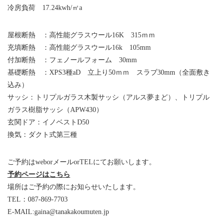
冷房負荷 17.24kwh/㎡a
屋根断熱 ：高性能グラスウール16K 315ｍｍ
充填断熱 ：高性能グラスウール16k 105mm
付加断熱 ：フェノールフォーム 30mm
基礎断熱 ：XPS3種aD 立上り50ｍｍ スラブ30mm（全面敷き
込み）
サッシ：トリプルガラス木製サッシ（アルス夢まど）、トリプル
ガラス樹脂サッシ（APW430）
玄関ドア：イノベストD50
換気：ダクト式第三種
ご予約はweborメールorTELにてお願いします。
予約ページはこちら
場所はご予約の際にお知らせいたします。
TEL：087-869-7703
E-MAIL:gaina@tanakakoumuten.jp