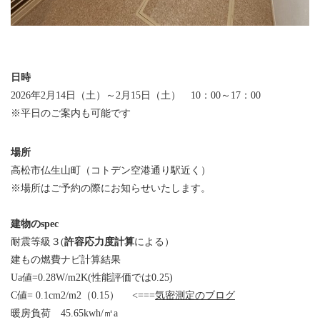
日時
2026年2月14日（土）～2月15日（土） 10：00～17：00
※平日のご案内も可能です
場所
高松市仏生山町（コトデン空港通り駅近く）
※場所はご予約の際にお知らせいたします。
建物のspec
耐震等級３(
許容応力度計算
による）
建もの燃費ナビ計算結果
Ua値=0.28W/m2K(性能評価では0.25)
C値= 0.1cm2/m2（0.15） <===
気密測定のブログ
暖房負荷 45.65kwh/㎡a