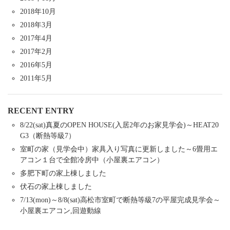
2018年10月
2018年3月
2017年4月
2017年2月
2016年5月
2011年5月
RECENT ENTRY
8/22(sat)真夏のOPEN HOUSE(入居2年のお家見学会)～HEAT20
G3（断熱等級7）
室町の家（見学会中）家具入り写真に更新しました～6畳用エ
アコン１台で全館冷房中（小屋裏エアコン）
多肥下町の家上棟しました
伏石の家上棟しました
7/13(mon)～8/8(sat)高松市室町で断熱等級7の平屋完成見学会～
小屋裏エアコン,回遊動線