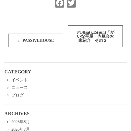
Facebook
Twitter
投
稿
9/14(sat),15(sun)「が
いな平屋」内覧会お
ナ
←
PASSIVEHOUSE
家紹介 その２
→
ビ
ゲ
ー
シ
ョ
ン
CATEGORY
イベント
ニュース
ブログ
ARCHIVES
2026年8月
2026年7月