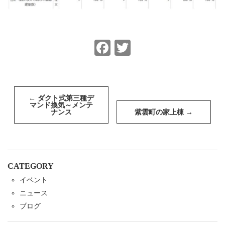
Facebook
Twitter
投
稿
←
ダクト式第三種デ
マンド換気～メンテ
ナ
ナンス
紫雲町の家上棟
→
ビ
ゲ
ー
シ
ョ
ン
CATEGORY
イベント
ニュース
ブログ