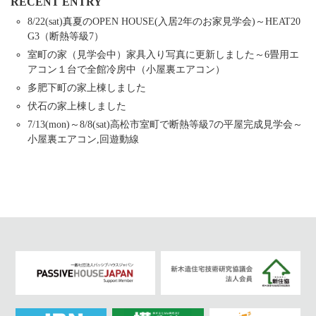
RECENT ENTRY
8/22(sat)真夏のOPEN HOUSE(入居2年のお家見学会)～HEAT20
G3（断熱等級7）
室町の家（見学会中）家具入り写真に更新しました～6畳用エ
アコン１台で全館冷房中（小屋裏エアコン）
多肥下町の家上棟しました
伏石の家上棟しました
7/13(mon)～8/8(sat)高松市室町で断熱等級7の平屋完成見学会～
小屋裏エアコン,回遊動線