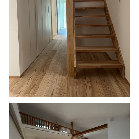
給湯器
潜熱回収型給湯機 エコジョ
ーズ
換気装置
第一種熱交換型 ジェイベッ
クＤＯＭＥＯ
再生可能エ
PV5.1KW
ネルギー
その他
階間エアコン、壁掛けエアコ
ン