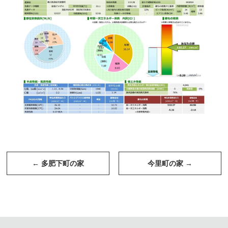
投
稿
←
多肥下町の家
今里町の家
→
ナ
ビ
ゲ
ー
シ
ョ
ン