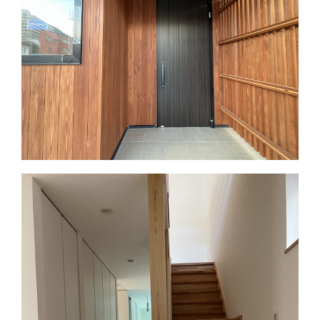
ors/窓＆玄関
ドア
サッシ
トリプルガラス樹脂サッシ
トリプルシャノンⅡx
その他
-
finish/仕上
屋根
ガルバリウム鋼板タテハゼ葺
き
外壁
塗壁、杉羽目板
内装
クロス貼り（オレフィン）
床材
杉無垢 小節浮造り
その他
ホウ酸全構造体処理
equipment/
キッチン
タカラスタンダード トレー
設備
シア
浴室
タカラスタンダード グラン
スパ
洗面
タカラスタンダード エリー
ナ
トイレ
TOTO ZJ1