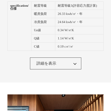
specification/
耐震等級
耐震等級3(許容応力度計算)
仕様
暖房負荷
26.33 kwh/㎡・年
冷房負荷
24.64 kwh/㎡・年
Ua値
0.34 W/㎡K
Q値
1.14 W/㎡K
C値
0.19 c㎡/㎡
insulation/断
屋根/天井断
高性能グラスウール16K 210
熱材
熱
ｍｍ
詳細を表示
充填断熱
高性能グラスウール16K
t=105mm
付加断熱
EPS 50mm
基礎/床断熱
床断熱 XPS3種bD
t=100mm
その他
可変透湿型防湿気密シート
マグイゾベール バリオエク
ストラ
windows&do
玄関ドア
イノベストD50 YKK-AP