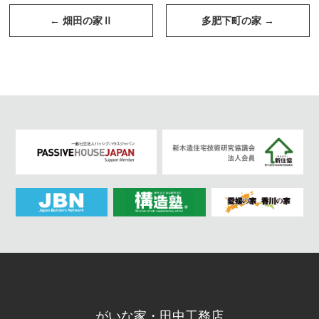
投
稿
←
畑田の家Ⅱ
多肥下町の家
→
ナ
ビ
ゲ
ー
シ
ョ
ン
がいな家・田中工務店