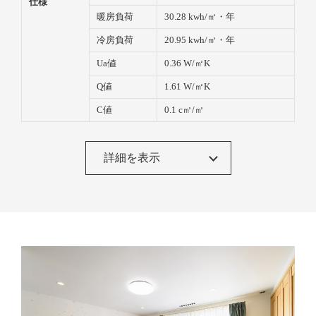
仕様
暖房負荷
30.28 kwh/㎡・年
冷房負荷
20.95 kwh/㎡・年
Ua値
0.36 W/㎡K
Q値
1.61 W/㎡K
C値
0.1 c㎡/㎡
insulation/断
屋根/天井断
高性能グラスウール16K 210
熱材
熱
ｍｍ
詳細を表示
充填断熱
高性能グラスウール16K
t=105mm
付加断熱
EPS 50mm
基礎/床断熱
XPS3種bD 50mm 基礎内断
熱
その他
-
windows&do
玄関ドア
イノベストD50 YKK-AP
ors/窓＆玄関
ドア
サッシ
トリプルガラス樹脂サッシ
トリプルシャノンⅡx