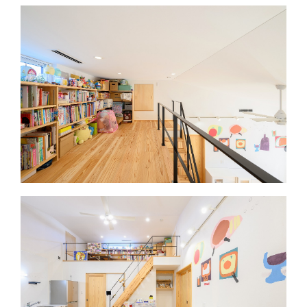
再生可能エ
PV4.2KW
ネルギー
その他
小屋裏エアコン、床下エアコ
ン