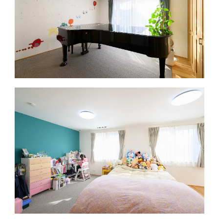
その他
-
finish/仕上
屋根
ガルバリウム鋼板タテハゼ葺
き
外壁
塗壁
内装
紙クロス コバウ、漆喰塗り
床材
杉無垢 無節浮造り
その他
内部建具 杉無垢（ｲﾏｶﾞﾜ）
equipment/
キッチン
タカラスタンダード エーデ
設備
ル
浴室
TOTO サザナ1717
洗面
タカラスタンダード オンデ
ィーヌ
トイレ
TOTO NJ-1
給湯器
電気ヒートポンプ温水器（エ
コキュート）
換気装置
第一種熱交換型 ローヤル電
機SE200RS