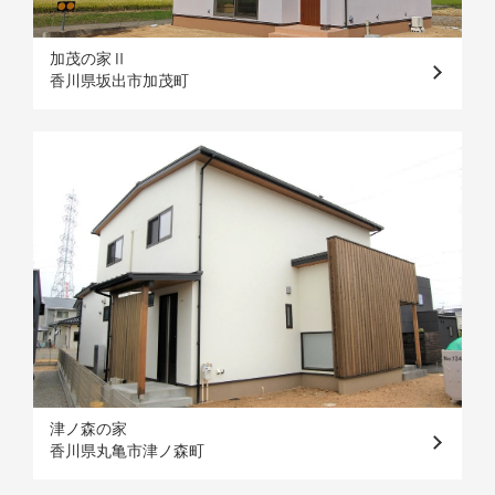
加茂の家Ⅱ
香川県坂出市加茂町
津ノ森の家
香川県丸亀市津ノ森町