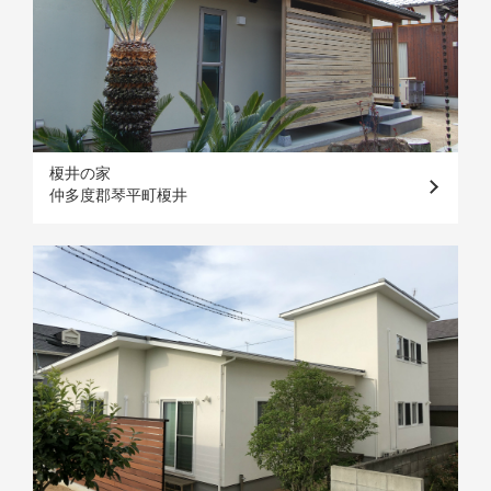
榎井の家
仲多度郡琴平町榎井