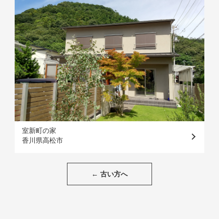
室新町の家
香川県高松市
投
稿
←
古い方へ
ナ
ビ
ゲ
ー
シ