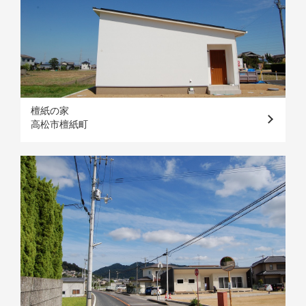
檀紙の家
高松市檀紙町